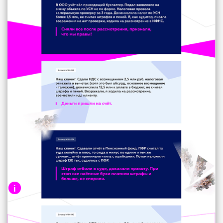
решении
i
Номер договора говорит об
верифицируемости данных