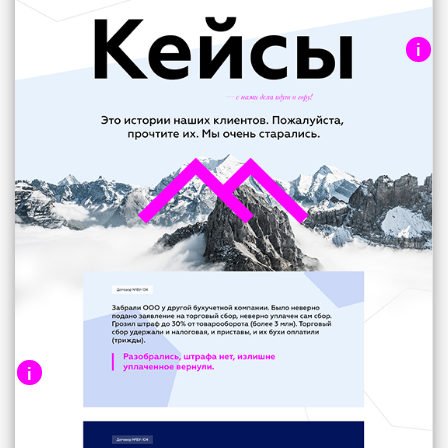
i
Реализованные проекты
Текстовый блок с описанием данной
секции или блока.
i
Каждый кейс содержит
информацию о задаче и её