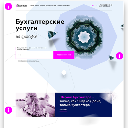
i
Хедер сайта (шапка)
Навигация и логотип зафиксированы у
нижнего края вьюпорта.
i
Главный экран
УТП + форма заказа обратного звонка.
Просто и доступно!
i
Баннер про шеринг