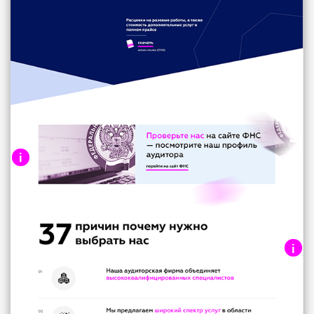
i
Баннер про проверку аудитора на
сайте ФНС
i
Инфограграфика про основные
преимущества