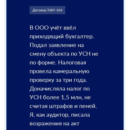
Договор №ВУ-104
Договор №ВУ-134
В ООО учёт ввёл
Забрали ООО у другой
приходящий бухгалтер.
бухучётной компании.
Подал заявление на
Было неверно подано
смену объекта по УСН не
заявление на торговый
по форме. Налоговая
сбор, неверно уплачен
провела камеральную
сам сбор. Грозил штраф
проверку за три года.
до 30% от товарооборота
Доначисляла налог по
(более 3 млн). Торговый
УСН более 1,5 млн, не
сбор удержали и
считая штрафов и пеней.
налоговая, и приставы, и
Я, как аудитор, писала
их бухи оплатили
возражения на акт
(трижды).