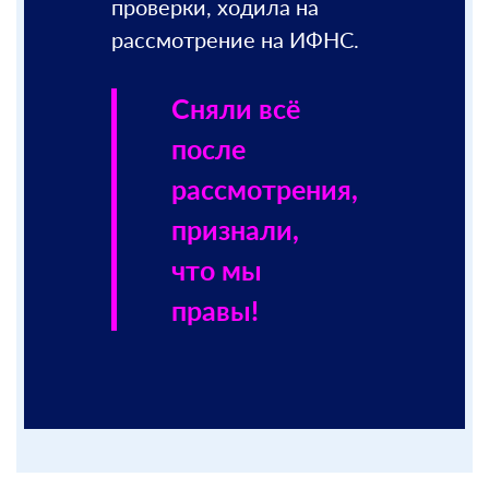
проверки, ходила на
рассмотрение на ИФНС.
Разобрались,
штрафа
Сняли всё
нет,
после
излишне
рассмотрения,
уплаченное
признали,
вернули.
что мы
правы!