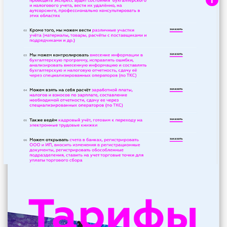
Клик по ссылке справа откроет
модальное окно с формой заказа.
i
Перечень услуг
Текстовый блок с описанием данной
секции или блока.