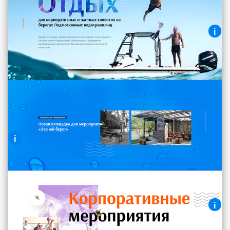
Навигация и логотип зафиксированы у
нижнего края вьюпорта.
i
Главный экран
УТП + краткое описание продукта.
Просто и доступно!
i
Специальное предложение
Текстовый блок с карточками товаров и
возможностью заказа.
i
Корпоративные мероприятия