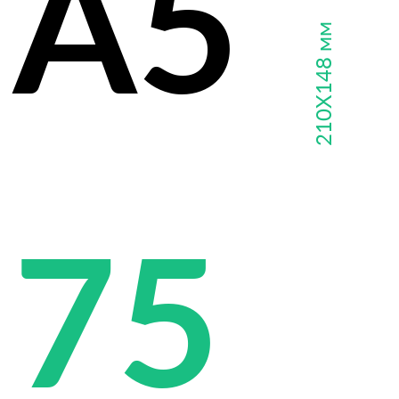
А5
210Х148 мм
75