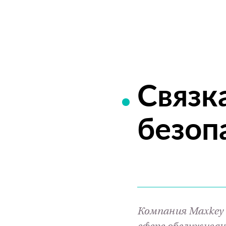
Связк
безоп
Компания Maxkey 