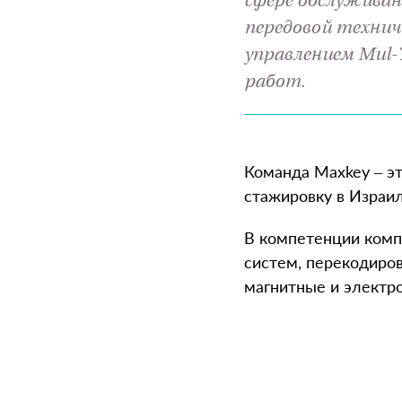
сфере обслуживан
передовой техни
управлением Mul-T
работ.
Команда Maxkey – э
стажировку в Израил
В компетенции компа
систем, перекодиров
магнитные и электро