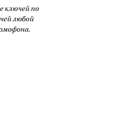
е ключей по
ючей любой
домофона.