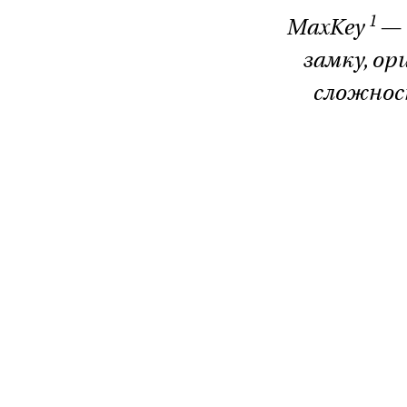
1
MaxKey
— 
замку, ор
сложност