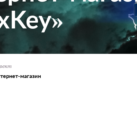
xKey»
оект
тернет-магазин