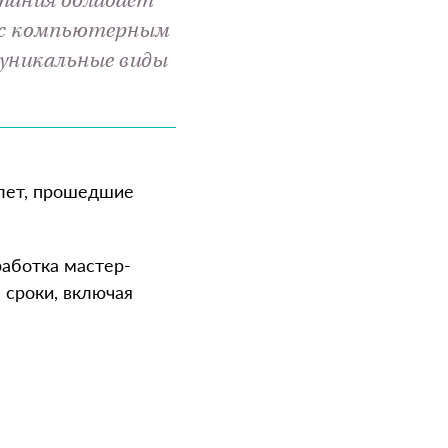
мпания обладает
м с компьютерным
ь уникальные виды
 лет, прошедшие
работка мастер-
 сроки, включая