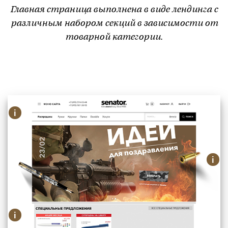
Главная страница выполнена в виде лендинга с
различным набором секций в зависимости от
товарной категории.
i
Хедер сайта (шапка)
Навигация и логотип размещены у
i
правого края главного экрана.
Главный экран
Заголовок и яркая фотография акции
i
или товарного предложения.