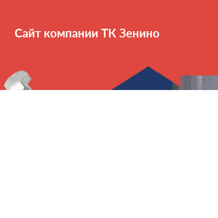
Сайт компании ТК Зенино
Клиент
Проект
Зенино
Корпоративный сайт