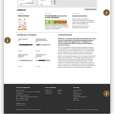
Актуальные специальные
предложения
i
Блог (новости)
Текстовый блок с описанием данной
i
секции или блока.
Новинки продаж + краткая
информация о компании
i
Футер с контактной информацией